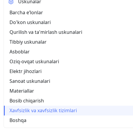
Uskunalar
Barcha eʼlonlar
Do'kon uskunalari
Qurilish va ta'mirlash uskunalari
Tibbiy uskunalar
Asboblar
Oziq-ovqat uskunalari
Elektr jihozlari
Sanoat uskunalari
Materiallar
Bosib chiqarish
Xavfsizlik va xavfsizlik tizimlari
Boshqa