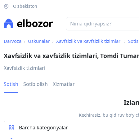
O'zbekiston
Darvoza
Uskunalar
Xavfsizlik va xavfsizlik tizimlari
Sotis
Xavfsizlik va xavfsizlik tizimlari, Tomdi Tuma
Xavfsizlik tizimlari
Sotish
Sotib olish
Xizmatlar
Izla
Kechirasiz, bu qidiruv bo‘yi
Barcha kategoriyalar