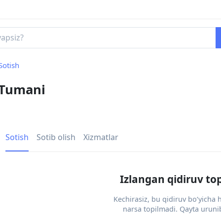
Sotish
 Tumani
Sotish
Sotib olish
Xizmatlar
Izlangan qidiruv to
Kechirasiz, bu qidiruv bo‘yicha
narsa topilmadi. Qayta urunib