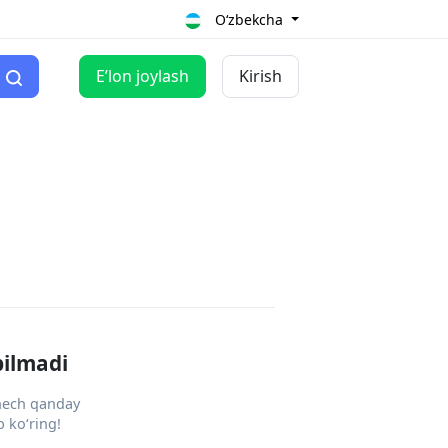
O‘zbekcha
Eʼlon joylash
Kirish
pilmadi
 hech qanday
 ko‘ring!