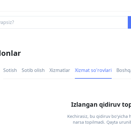
lonlar
Sotish
Sotib olish
Xizmatlar
Xizmat so'rovlari
Boshq
Izlangan qidiruv to
Kechirasiz, bu qidiruv bo‘yicha
narsa topilmadi. Qayta urunib