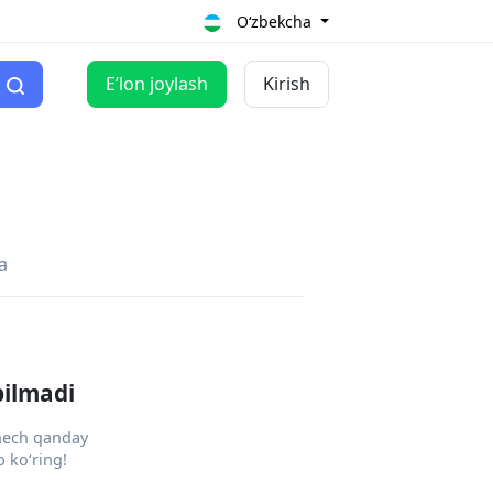
O‘zbekcha
Eʼlon joylash
Kirish
a
pilmadi
 hech qanday
 ko‘ring!