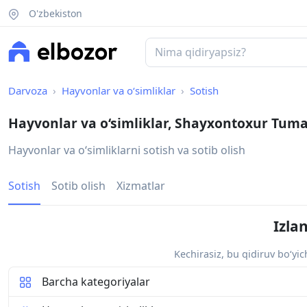
O'zbekiston
Darvoza
Hayvonlar va o‘simliklar
Sotish
Hayvonlar va o‘simliklar, Shayxontoxur Tum
Hayvonlar va oʻsimliklarni sotish va sotib olish
Sotish
Sotib olish
Xizmatlar
Izla
Kechirasiz, bu qidiruv bo‘yi
Barcha kategoriyalar