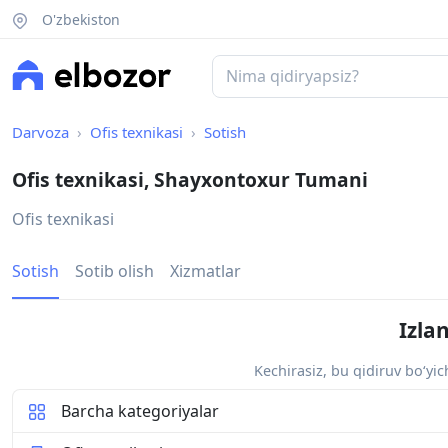
O'zbekiston
Darvoza
Ofis texnikasi
Sotish
Ofis texnikasi, Shayxontoxur Tumani
Ofis texnikasi
Sotish
Sotib olish
Xizmatlar
Izla
Kechirasiz, bu qidiruv bo‘yi
Barcha kategoriyalar