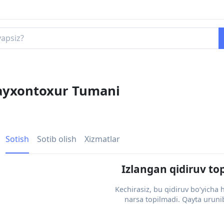
hayxontoxur Tumani
Sotish
Sotib olish
Xizmatlar
Izlangan qidiruv to
Kechirasiz, bu qidiruv bo‘yicha
narsa topilmadi. Qayta urunib