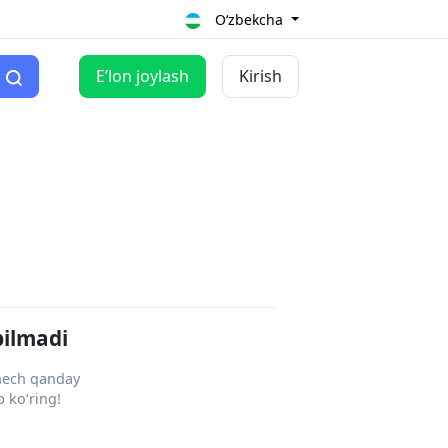
O‘zbekcha
Eʼlon joylash
Kirish
pilmadi
 hech qanday
 ko‘ring!