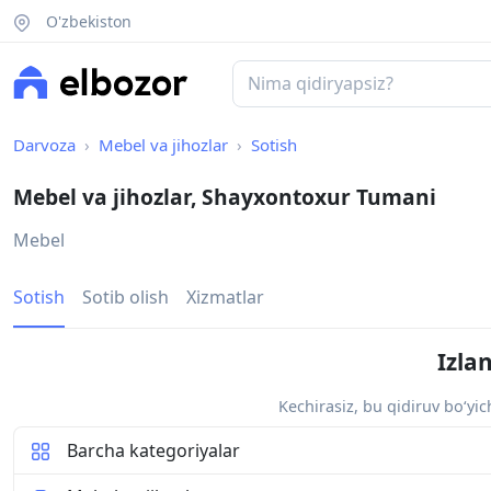
O'zbekiston
Darvoza
Mebel va jihozlar
Sotish
Mebel va jihozlar, Shayxontoxur Tumani
Mebel
Sotish
Sotib olish
Xizmatlar
Izla
Kechirasiz, bu qidiruv bo‘yi
Barcha kategoriyalar