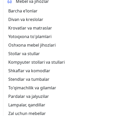
Mebel va jihozlar
Barcha eʼlonlar
Divan va kreslolar
Krovatlar va matraslar
Yotoqxona to'plamlari
Oshxona mebel jihozlari
Stollar va stullar
Kompyuter stollari va stullari
Shkaflar va komodlar
Stendlar va tumbalar
To'qimachilik va gilamlar
Pardalar va jalyuzilar
Lampalar, qandillar
Zal uchun mebellar