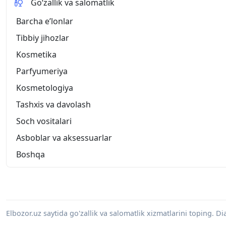
Go‘zallik va salomatlik
Barcha eʼlonlar
Tibbiy jihozlar
Kosmetika
Parfyumeriya
Kosmetologiya
Tashxis va davolash
Soch vositalari
Asboblar va aksessuarlar
Boshqa
Elbozor.uz saytida go'zallik va salomatlik xizmatlarini toping. 