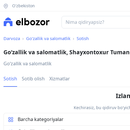
O'zbekiston
Darvoza
Go‘zallik va salomatlik
Sotish
Go‘zallik va salomatlik, Shayxontoxur Tuman
Go‘zallik va salomatlik
Sotish
Sotib olish
Xizmatlar
Izla
Kechirasiz, bu qidiruv bo‘yi
Barcha kategoriyalar