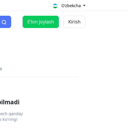
O‘zbekcha
Eʼlon joylash
Kirish
a
pilmadi
 hech qanday
 ko‘ring!