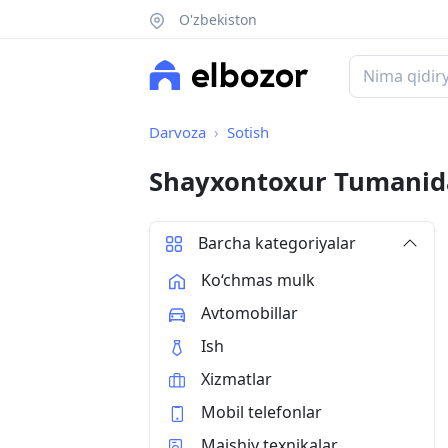
O'zbekiston
Darvoza
Sotish
Shayxontoxur Tumanida
Barcha kategoriyalar
Ko‘chmas mulk
Avtomobillar
Ish
Xizmatlar
Mobil telefonlar
Maishiy texnikalar