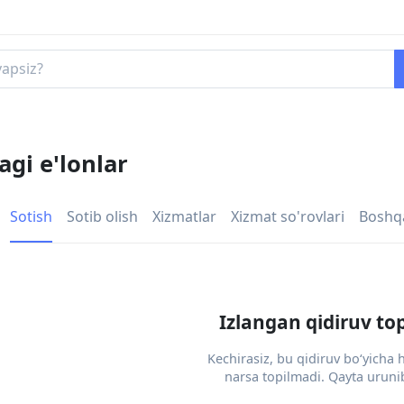
gi e'lonlar
Sotish
Sotib olish
Xizmatlar
Xizmat so'rovlari
Boshq
Izlangan qidiruv to
Kechirasiz, bu qidiruv bo‘yicha
narsa topilmadi. Qayta urunib