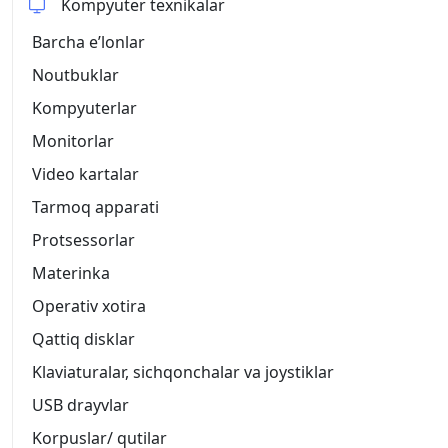
Kompyuter texnikalar
Barcha eʼlonlar
Noutbuklar
Kompyuterlar
Monitorlar
Video kartalar
Tarmoq apparati
Protsessorlar
Materinka
Operativ xotira
Qattiq disklar
Klaviaturalar, sichqonchalar va joystiklar
USB drayvlar
Korpuslar/ qutilar