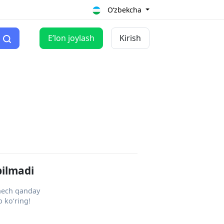
O‘zbekcha
Eʼlon joylash
Kirish
pilmadi
 hech qanday
 ko‘ring!