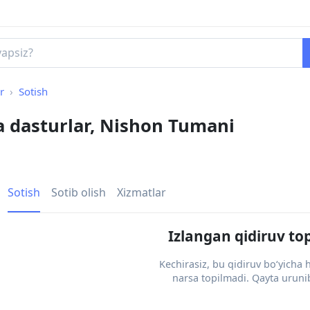
r
Sotish
va dasturlar, Nishon Tumani
Sotish
Sotib olish
Xizmatlar
Izlangan qidiruv to
Kechirasiz, bu qidiruv bo‘yicha
narsa topilmadi. Qayta urunib