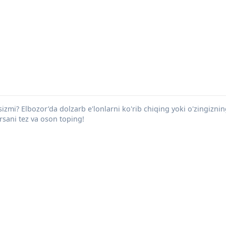
sizmi? Elbozor’da dolzarb e'lonlarni ko'rib chiqing yoki o'zingiznin
arsani tez va oson toping!