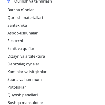
Qurilish va ta'mirlash
Barcha eʼlonlar
Qurilish materiallari
Santexnika
Asbob-uskunalar
Elektrchi
Eshik va qulflar
Dizayn va arxitektura
Derazalar, oynalar
Kaminlar va isitgichlar
Sauna va hammom
Potoloklar
Quyosh panellari
Boshqa mahsulotlar