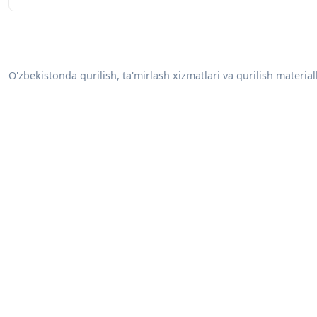
O'zbekistonda qurilish, ta'mirlash xizmatlari va qurilish materiall