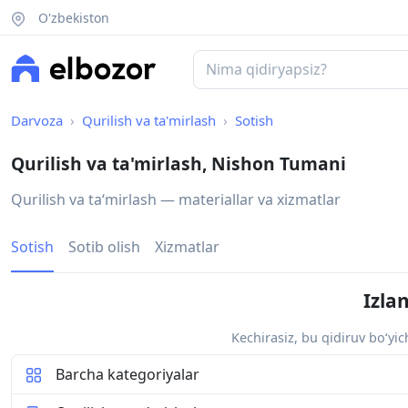
O'zbekiston
Darvoza
Qurilish va ta'mirlash
Sotish
Qurilish va ta'mirlash, Nishon Tumani
Qurilish va taʻmirlash — materiallar va xizmatlar
Sotish
Sotib olish
Xizmatlar
Izla
Kechirasiz, bu qidiruv bo‘yi
Barcha kategoriyalar