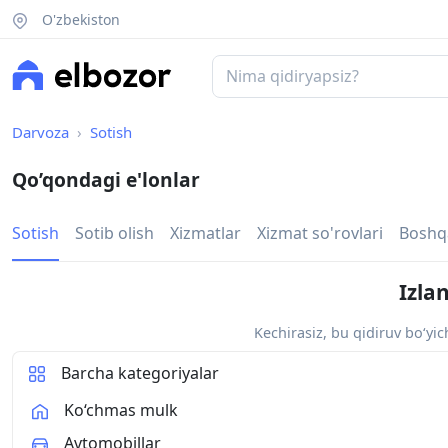
O'zbekiston
Darvoza
Sotish
Qo’qondagi e'lonlar
Sotish
Sotib olish
Xizmatlar
Xizmat so'rovlari
Boshq
Izla
Kechirasiz, bu qidiruv bo‘yi
Barcha kategoriyalar
Ko‘chmas mulk
Avtomobillar