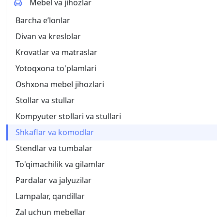
Mebel va jihozlar
Barcha eʼlonlar
Divan va kreslolar
Krovatlar va matraslar
Yotoqxona to'plamlari
Oshxona mebel jihozlari
Stollar va stullar
Kompyuter stollari va stullari
Shkaflar va komodlar
Stendlar va tumbalar
To'qimachilik va gilamlar
Pardalar va jalyuzilar
Lampalar, qandillar
Zal uchun mebellar