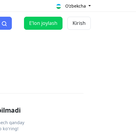
O‘zbekcha
Eʼlon joylash
Kirish
pilmadi
 hech qanday
 ko‘ring!