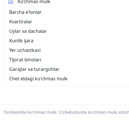
Ko‘chmas mulk
Barcha eʼlonlar
Kvartiralar
Uylar va dachalar
Kunlik ijara
Yer uchastkasi
Tijorat binolari
Garajlar va turargohlar
Chet eldagi ko'chmas mulk
Toshkentda ko'chmas mulk: O'zbekistonda ko'chmas mulk sotish va s