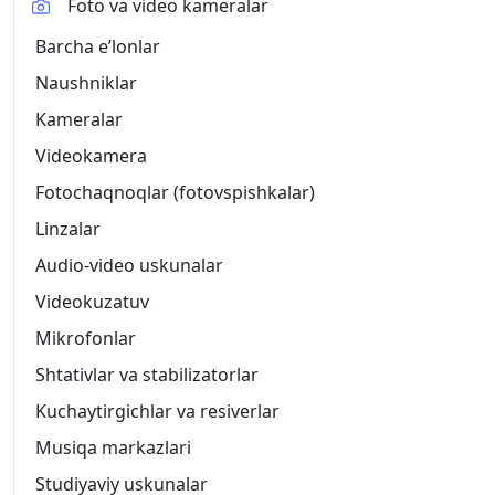
Foto va video kameralar
Barcha eʼlonlar
Naushniklar
Kameralar
Videokamera
Fotochaqnoqlar (fotovspishkalar)
Linzalar
Audio-video uskunalar
Videokuzatuv
Mikrofonlar
Shtativlar va stabilizatorlar
Kuchaytirgichlar va resiverlar
Musiqa markazlari
Studiyaviy uskunalar