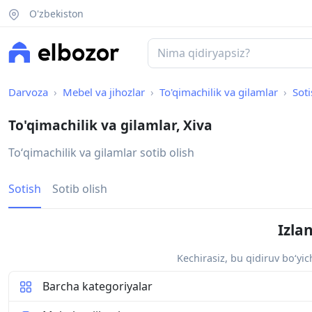
O'zbekiston
Darvoza
Mebel va jihozlar
To'qimachilik va gilamlar
Soti
To'qimachilik va gilamlar, Xiva
Toʻqimachilik va gilamlar sotib olish
Sotish
Sotib olish
Izla
Kechirasiz, bu qidiruv bo‘yi
Barcha kategoriyalar