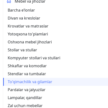
Mebel va jihozlar
Barcha eʼlonlar
Divan va kreslolar
Krovatlar va matraslar
Yotoqxona to'plamlari
Oshxona mebel jihozlari
Stollar va stullar
Kompyuter stollari va stullari
Shkaflar va komodlar
Stendlar va tumbalar
To'qimachilik va gilamlar
Pardalar va jalyuzilar
Lampalar, qandillar
Zal uchun mebellar