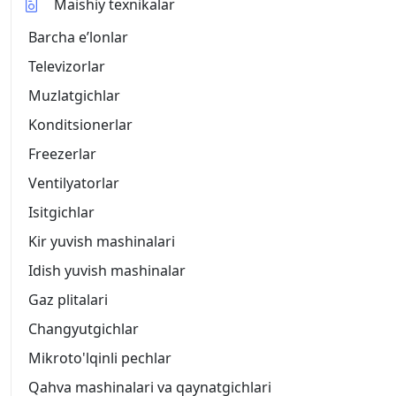
Maishiy texnikalar
Barcha eʼlonlar
Televizorlar
Muzlatgichlar
Konditsionerlar
Freezerlar
Ventilyatorlar
Isitgichlar
Kir yuvish mashinalari
Idish yuvish mashinalar
Gaz plitalari
Changyutgichlar
Mikroto'lqinli pechlar
Qahva mashinalari va qaynatgichlari