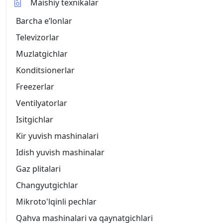
Maishiy texnikalar
Barcha eʼlonlar
Televizorlar
Muzlatgichlar
Konditsionerlar
Freezerlar
Ventilyatorlar
Isitgichlar
Kir yuvish mashinalari
Idish yuvish mashinalar
Gaz plitalari
Changyutgichlar
Mikroto'lqinli pechlar
Qahva mashinalari va qaynatgichlari