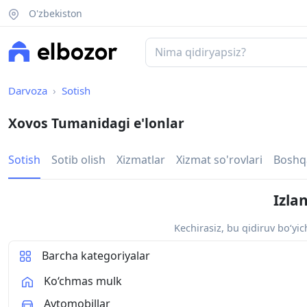
O'zbekiston
Darvoza
Sotish
Xovos Tumanidagi e'lonlar
Sotish
Sotib olish
Xizmatlar
Xizmat so'rovlari
Boshq
Izla
Kechirasiz, bu qidiruv bo‘yi
Barcha kategoriyalar
Ko‘chmas mulk
Avtomobillar