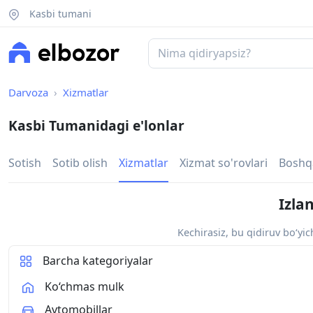
Kasbi tumani
Darvoza
Xizmatlar
Kasbi Tumanidagi e'lonlar
Sotish
Sotib olish
Xizmatlar
Xizmat so'rovlari
Boshq
Izla
Kechirasiz, bu qidiruv bo‘yi
Barcha kategoriyalar
Ko‘chmas mulk
Avtomobillar