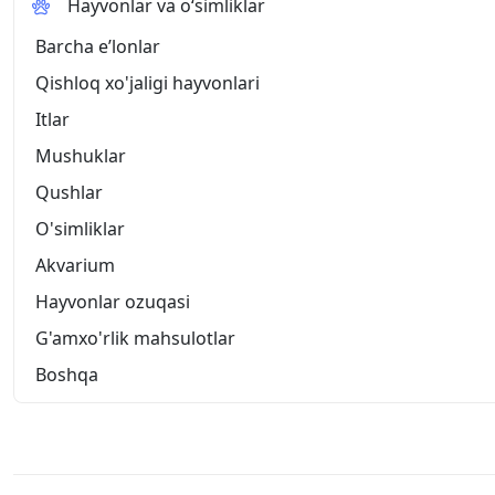
Hayvonlar va o‘simliklar
Barcha eʼlonlar
Qishloq xo'jaligi hayvonlari
Itlar
Mushuklar
Qushlar
O'simliklar
Akvarium
Hayvonlar ozuqasi
G'amxo'rlik mahsulotlar
Boshqa