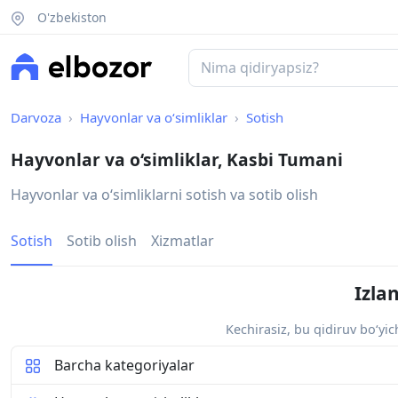
O'zbekiston
Darvoza
Hayvonlar va o‘simliklar
Sotish
Hayvonlar va o‘simliklar, Kasbi Tumani
Hayvonlar va oʻsimliklarni sotish va sotib olish
Sotish
Sotib olish
Xizmatlar
Izla
Kechirasiz, bu qidiruv bo‘yi
Barcha kategoriyalar