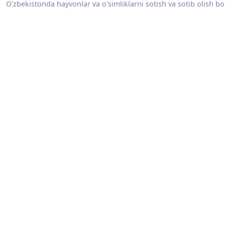
O'zbekistonda hayvonlar va o'simliklarni sotish va sotib olish bo'y