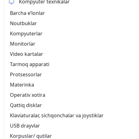
Kompyuter texnikalar
Barcha eʼlonlar
Noutbuklar
Kompyuterlar
Monitorlar
Video kartalar
Tarmoq apparati
Protsessorlar
Materinka
Operativ xotira
Qattiq disklar
Klaviaturalar, sichqonchalar va joystiklar
USB drayvlar
Korpuslar/ qutilar