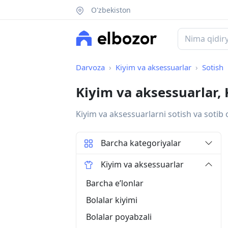
O'zbekiston
Darvoza
Kiyim va aksessuarlar
Sotish
Kiyim va aksessuarlar,
Kiyim va aksessuarlarni sotish va sotib 
Barcha kategoriyalar
Kiyim va aksessuarlar
Barcha eʼlonlar
Bolalar kiyimi
Bolalar poyabzali