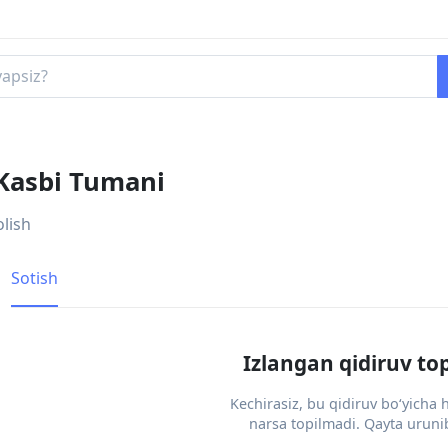
 Kasbi Tumani
olish
Sotish
Izlangan qidiruv to
Kechirasiz, bu qidiruv bo‘yicha
narsa topilmadi. Qayta urunib