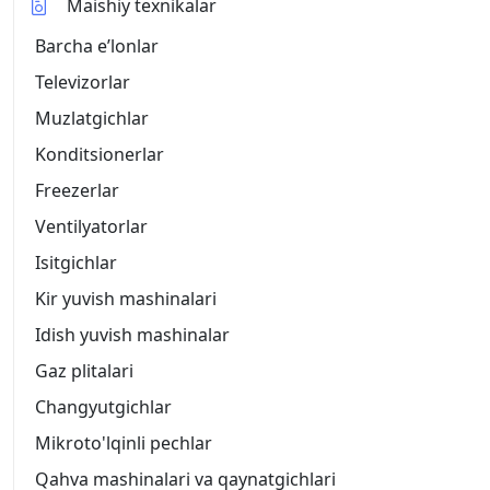
Maishiy texnikalar
Barcha eʼlonlar
Televizorlar
Muzlatgichlar
Konditsionerlar
Freezerlar
Ventilyatorlar
Isitgichlar
Kir yuvish mashinalari
Idish yuvish mashinalar
Gaz plitalari
Changyutgichlar
Mikroto'lqinli pechlar
Qahva mashinalari va qaynatgichlari