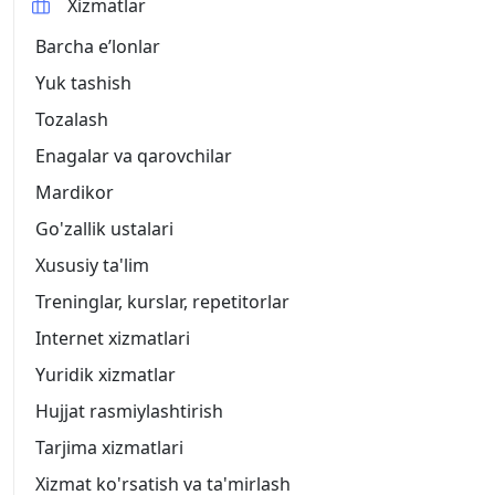
Xizmatlar
Barcha eʼlonlar
Yuk tashish
Tozalash
Enagalar va qarovchilar
Mardikor
Go'zallik ustalari
Xususiy ta'lim
Treninglar, kurslar, repetitorlar
Internet xizmatlari
Yuridik xizmatlar
Hujjat rasmiylashtirish
Tarjima xizmatlari
Xizmat ko'rsatish va ta'mirlash