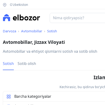
O'zbekiston
Darvoza
Avtomobillar
Sotish
Avtomobillar, Jizzax Viloyati
Avtomobillar va ehtiyot qismlarni sotish va sotib olish
Sotish
Sotib olish
Izla
Kechirasiz, bu qidiruv bo‘yi
Barcha kategoriyalar