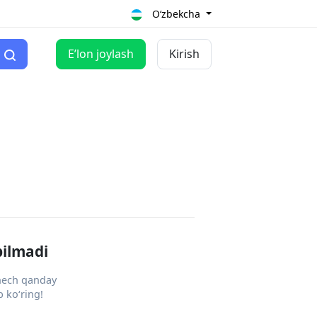
O‘zbekcha
Eʼlon joylash
Kirish
pilmadi
 hech qanday
 ko‘ring!