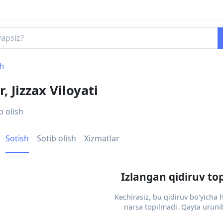
sh
, Jizzax Viloyati
b olish
Sotish
Sotib olish
Xizmatlar
Izlangan qidiruv to
Kechirasiz, bu qidiruv bo‘yicha
narsa topilmadi. Qayta urunib