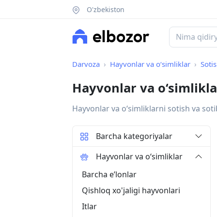
O'zbekiston
Darvoza
Hayvonlar va o‘simliklar
Soti
Hayvonlar va o‘simliklar
Hayvonlar va oʻsimliklarni sotish va soti
Barcha kategoriyalar
Hayvonlar va o‘simliklar
Barcha eʼlonlar
Qishloq xo'jaligi hayvonlari
Itlar