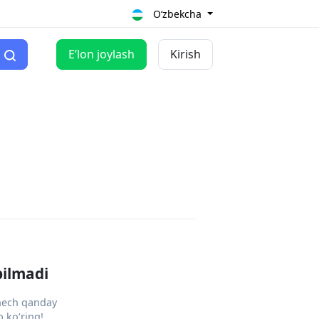
O‘zbekcha
Eʼlon joylash
Kirish
pilmadi
 hech qanday
 ko‘ring!