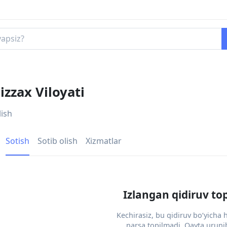
izzax Viloyati
lish
Sotish
Sotib olish
Xizmatlar
Izlangan qidiruv to
Kechirasiz, bu qidiruv bo‘yicha
narsa topilmadi. Qayta urunib