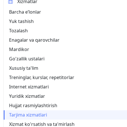
Xizmatlar
Barcha eʼlonlar
Yuk tashish
Tozalash
Enagalar va qarovchilar
Mardikor
Go'zallik ustalari
Xususiy ta'lim
Treninglar, kurslar, repetitorlar
Internet xizmatlari
Yuridik xizmatlar
Hujjat rasmiylashtirish
Tarjima xizmatlari
Xizmat ko'rsatish va ta'mirlash