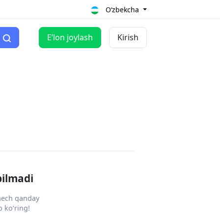
O‘zbekcha
Eʼlon joylash
Kirish
pilmadi
 hech qanday
 ko‘ring!