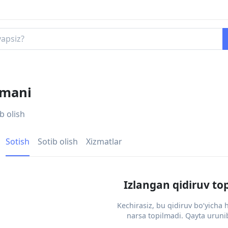
umani
b olish
Sotish
Sotib olish
Xizmatlar
Izlangan qidiruv to
Kechirasiz, bu qidiruv bo‘yicha
narsa topilmadi. Qayta urunib