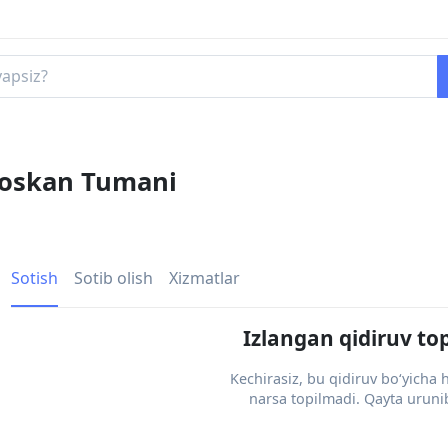
zboskan Tumani
Sotish
Sotib olish
Xizmatlar
Izlangan qidiruv to
Kechirasiz, bu qidiruv bo‘yicha
narsa topilmadi. Qayta urunib