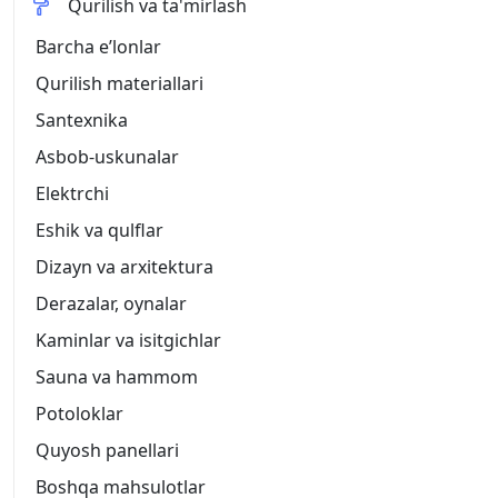
Qurilish va ta'mirlash
Barcha eʼlonlar
Qurilish materiallari
Santexnika
Asbob-uskunalar
Elektrchi
Eshik va qulflar
Dizayn va arxitektura
Derazalar, oynalar
Kaminlar va isitgichlar
Sauna va hammom
Potoloklar
Quyosh panellari
Boshqa mahsulotlar