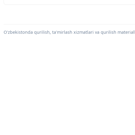
O'zbekistonda qurilish, ta'mirlash xizmatlari va qurilish materiall