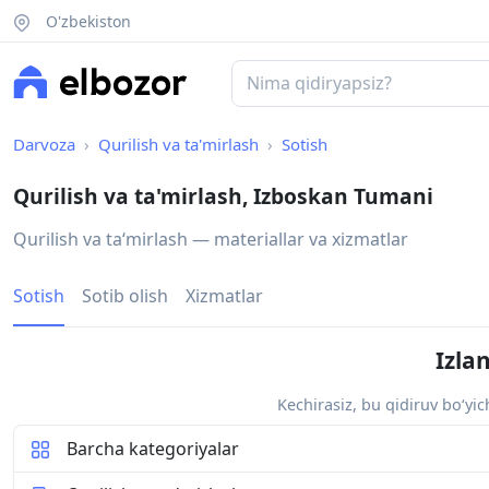
O'zbekiston
Darvoza
Qurilish va ta'mirlash
Sotish
Qurilish va ta'mirlash, Izboskan Tumani
Qurilish va taʻmirlash — materiallar va xizmatlar
Sotish
Sotib olish
Xizmatlar
Izla
Kechirasiz, bu qidiruv bo‘yi
Barcha kategoriyalar