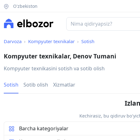
O'zbekiston
Darvoza
Kompyuter texnikalar
Sotish
Kompyuter texnikalar, Denov Tumani
Kompyuter texnikasini sotish va sotib olish
Sotish
Sotib olish
Xizmatlar
Izla
Kechirasiz, bu qidiruv bo‘yi
Barcha kategoriyalar