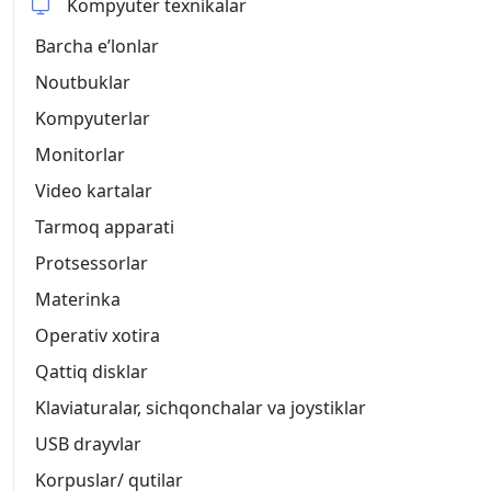
Kompyuter texnikalar
Barcha eʼlonlar
Noutbuklar
Kompyuterlar
Monitorlar
Video kartalar
Tarmoq apparati
Protsessorlar
Materinka
Operativ xotira
Qattiq disklar
Klaviaturalar, sichqonchalar va joystiklar
USB drayvlar
Korpuslar/ qutilar