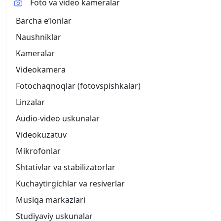
Foto va video kameralar
Barcha eʼlonlar
Naushniklar
Kameralar
Videokamera
Fotochaqnoqlar (fotovspishkalar)
Linzalar
Audio-video uskunalar
Videokuzatuv
Mikrofonlar
Shtativlar va stabilizatorlar
Kuchaytirgichlar va resiverlar
Musiqa markazlari
Studiyaviy uskunalar