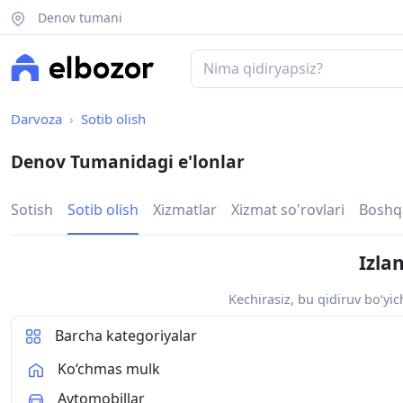
Denov tumani
Darvoza
Sotib olish
Denov Tumanidagi e'lonlar
Sotish
Sotib olish
Xizmatlar
Xizmat so'rovlari
Boshq
Izla
Kechirasiz, bu qidiruv bo‘yi
Barcha kategoriyalar
Ko‘chmas mulk
Avtomobillar