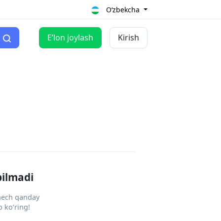
O‘zbekcha
Eʼlon joylash
Kirish
pilmadi
 hech qanday
 ko‘ring!