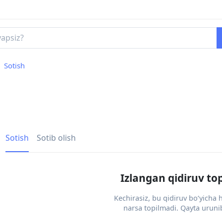
Sotish
Sotish
Sotib olish
Izlangan qidiruv to
Kechirasiz, bu qidiruv bo‘yicha
narsa topilmadi. Qayta urunib