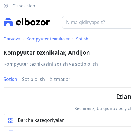
O'zbekiston
Darvoza
Kompyuter texnikalar
Sotish
Kompyuter texnikalar, Andijon
Kompyuter texnikasini sotish va sotib olish
Sotish
Sotib olish
Xizmatlar
Izla
Kechirasiz, bu qidiruv bo‘yi
Barcha kategoriyalar