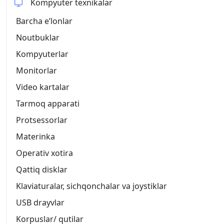
Kompyuter texnikalar
Barcha eʼlonlar
Noutbuklar
Kompyuterlar
Monitorlar
Video kartalar
Tarmoq apparati
Protsessorlar
Materinka
Operativ xotira
Qattiq disklar
Klaviaturalar, sichqonchalar va joystiklar
USB drayvlar
Korpuslar/ qutilar