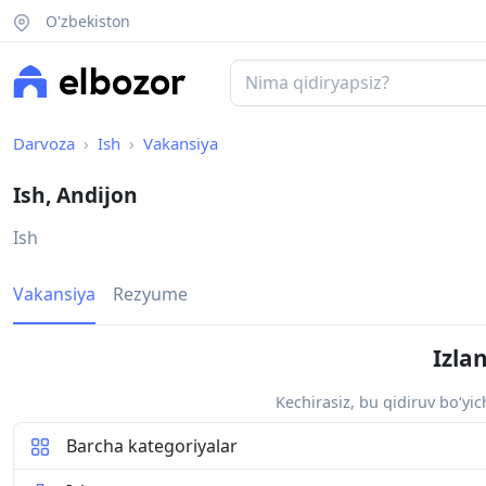
O'zbekiston
Darvoza
Ish
Vakansiya
Ish, Andijon
Ish
Vakansiya
Rezyume
Izla
Kechirasiz, bu qidiruv bo‘yi
Barcha kategoriyalar