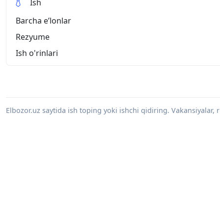
Ish
Barcha eʼlonlar
Rezyume
Ish o'rinlari
Elbozor.uz saytida ish toping yoki ishchi qidiring. Vakansiyalar, 