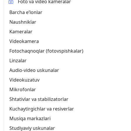
Foto va video kameralar
Barcha eʼlonlar
Naushniklar
Kameralar
Videokamera
Fotochaqnoqlar (fotovspishkalar)
Linzalar
Audio-video uskunalar
Videokuzatuv
Mikrofonlar
Shtativlar va stabilizatorlar
Kuchaytirgichlar va resiverlar
Musiqa markazlari
Studiyaviy uskunalar