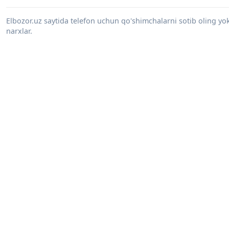
Elbozor.uz saytida telefon uchun qo'shimchalarni sotib oling y
narxlar.