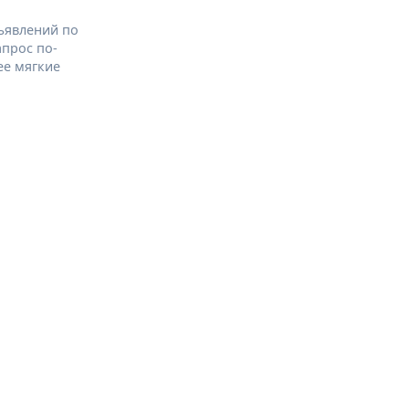
ъявлений по
апрос по-
ее мягкие