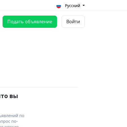
Русский
Подать объявление
Войти
что вы
ъявлений по
апрос по-
ее мягкие