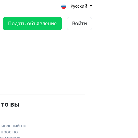
Русский
Подать объявление
Войти
что вы
ъявлений по
апрос по-
ее мягкие