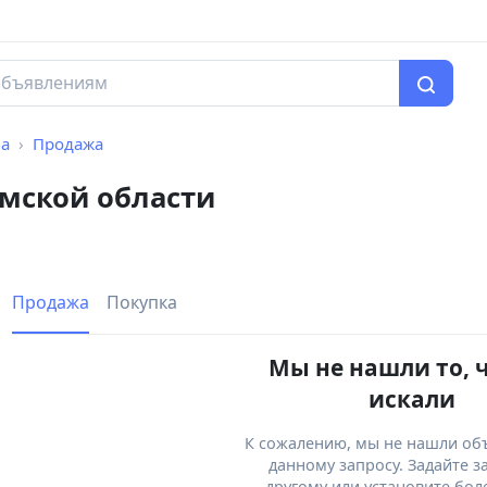
а
Продажа
мской области
Продажа
Покупка
Мы не нашли то, 
искали
К сожалению, мы не нашли об
данному запросу. Задайте з
другому или установите бол