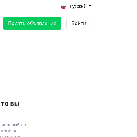
Русский
Подать объявление
Войти
что вы
ъявлений по
апрос по-
ее мягкие