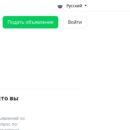
Русский
Подать объявление
Войти
что вы
ъявлений по
апрос по-
ее мягкие