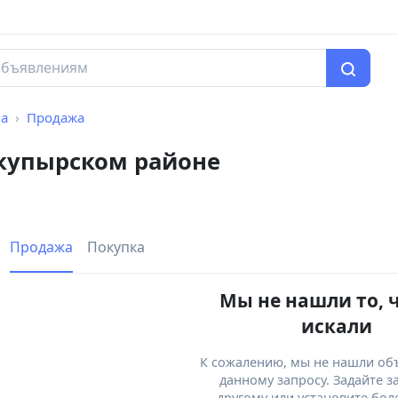
а
Продажа
купырском районе
Продажа
Покупка
Мы не нашли то, 
искали
К сожалению, мы не нашли об
данному запросу. Задайте з
другому или установите бол