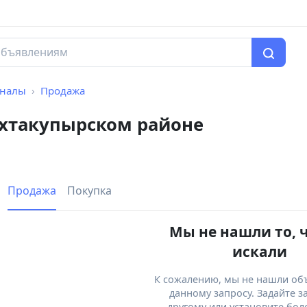
рналы
Продажа
ахтакупырском районе
Продажа
Покупка
Мы не нашли то, 
искали
К сожалению, мы не нашли об
данному запросу. Задайте з
другому или установите бол