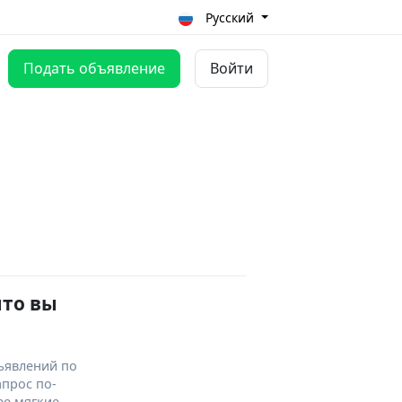
Русский
Подать объявление
Войти
что вы
ъявлений по
апрос по-
ее мягкие