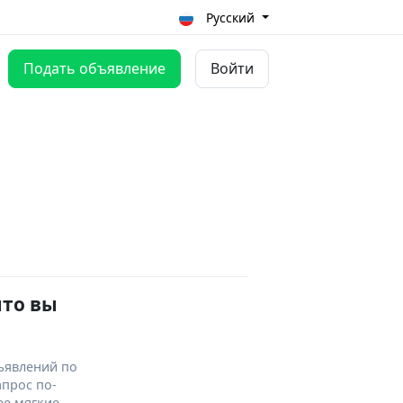
Русский
Подать объявление
Войти
что вы
ъявлений по
апрос по-
ее мягкие