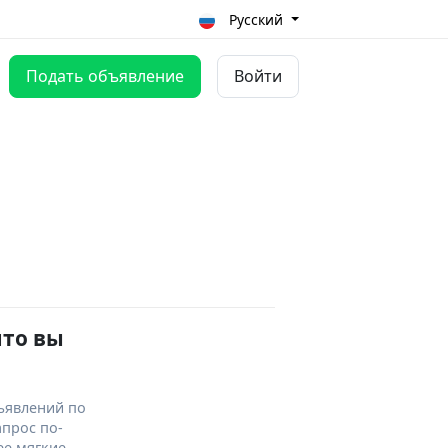
Русский
Подать объявление
Войти
что вы
ъявлений по
апрос по-
ее мягкие